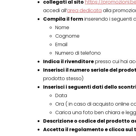
collegati al sito
https://promozioni.be
accedi all’
area dedicata
alla promozi
Compila il form
inserendo i seguenti d
Nome
Cognome
Email
Numero di telefono
Indica il rivenditore
presso cui hai acq
Inserisci il numero seriale del prodo
prodotto stesso)
Inserisci i seguenti dati dello scontr
Data
CONCORSI A PREMIO
Ora ( in caso di acquisto online 
CONCORSI CON ACQUIS
Carica una foto ben chiara e leggi
Descrizione o codice del prodotto 
Accetta il regolamento e clicca sul