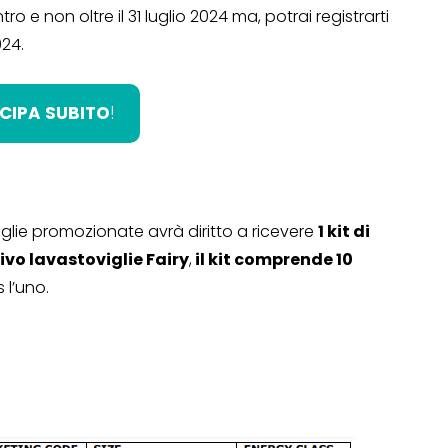
tro e non oltre il 31 luglio 2024 ma, potrai registrarti
024.
Operazione a premio
o a 500€
“LA SVOLTA IN CUCINA
CIPA SUBITO
!
2022”
13 Gennaio 2022
glie promozionate avrà diritto a ricevere
1 kit di
ivo lavastoviglie Fairy
,
il kit comprende 10
 l’uno.