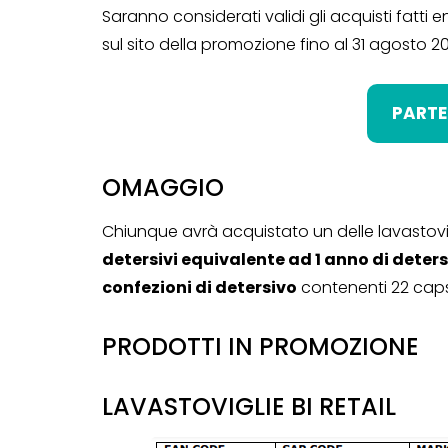
Saranno considerati validi gli acquisti fatti en
Genertel e
sul sito della promozione fino al 31 agosto 2
Genertellife ti
regalano fin
PARTE
in buoni!
13 Gennaio 2022
OMAGGIO
Chiunque avrà acquistato un delle lavastovi
detersivi equivalente ad 1 anno di deters
confezioni di detersivo
contenenti 22 caps
PRODOTTI IN PROMOZIONE
LAVASTOVIGLIE BI RETAIL