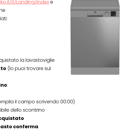
ko.it/it/Landing/Index
e
one
ati:
uistato la lavastoviglie
tto
(lo puoi trovare sul
ino
:
OPERAZIONI A PREMIO
compila il campo scrivendo 00:00)
TO
bile dello scontrino
acquistato
 tasto conferma