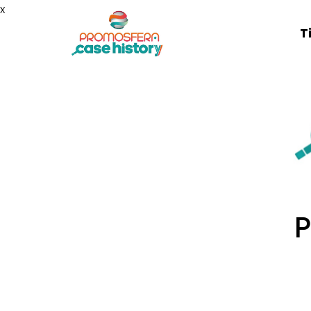
x
T
P