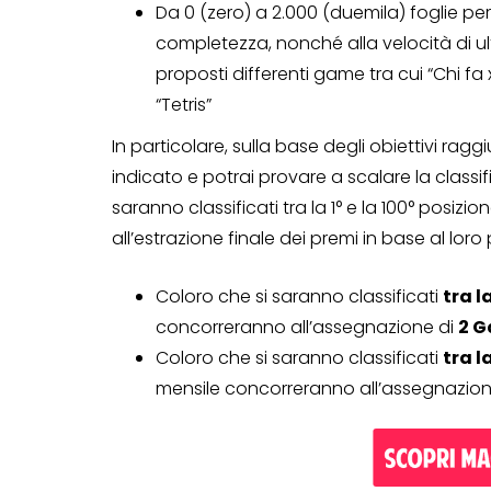
Da 0 (zero) a 2.000 (duemila) foglie pe
Genertel e
completezza, nonché alla velocità di ul
Genertellife ti
proposti differenti game tra cui “Chi fa 
regalano fin
“Tetris”
in buoni!
In particolare, sulla base degli obiettivi raggiu
indicato e potrai provare a scalare la classifi
13 Gennaio 2022
saranno classificati tra la 1° e la 100° posizi
all’estrazione finale dei premi in base al lor
Coloro che si saranno classificati
tra la
concorreranno all’assegnazione di
2 G
Coloro che si saranno classificati
tra l
mensile concorreranno all’assegnazion