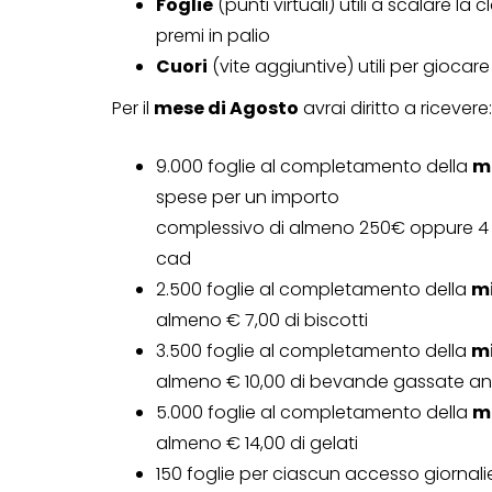
Foglie
(punti virtuali) utili a scalare l
premi in palio
Cuori
(vite aggiuntive) utili per giocar
Per il
mese di Agosto
avrai diritto a ricevere:
9.000 foglie al completamento della
mi
spese per un importo
complessivo di almeno 250€ oppure 4 sp
cad
2.500 foglie al completamento della
mi
almeno € 7,00 di biscotti
3.500 foglie al completamento della
mi
CONCORSI A PREMIO
almeno € 10,00 di bevande gassate an
CONCORSI CON ACQUIS
5.000 foglie al completamento della
mi
almeno € 14,00 di gelati
150 foglie per ciascun accesso giornalie