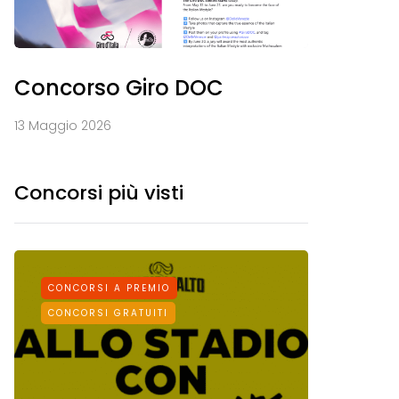
Concorso Giro DOC
13 Maggio 2026
Concorsi più visti
CONCORSI A PREMIO
CONCORS
CONCORSI GRATUITI
CONCORSI