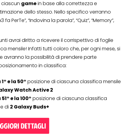
r ciascun
game
in base alla correttezza e
timazione dello stesso. Nello specifico verranno
Operazione a premio
x3 fa PerTe”, “Indovina la parola”, “Quiz”, “Memory”,
o a 500€
“LA SVOLTA IN CUCINA
2022”
nti avrai diritto a ricevere il corrispettivo di foglie
ca mensile! Infatti tutti coloro che, per ogni mese, si
13 Gennaio 2022
one avranno la possibilità di prendere parte
o posizionamento in classifica:
 1° e la 50°
posizione di ciascuna classifica mensile
alaxy Watch Active 2
a 51° e la 100°
posizione di ciascuna classifica
e di
2 Galaxy Buds+