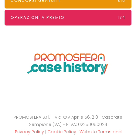
CONCORSI GRATUITI
315
OPERAZIONI A PREMIO
174
PROMOSFERA S.r.l. - Via XXV Aprile 56, 21011 Casorate
Sempione (VA) - P.IVA: 02250050024
Privacy Policy
|
Cookie Policy
|
Website Terms and