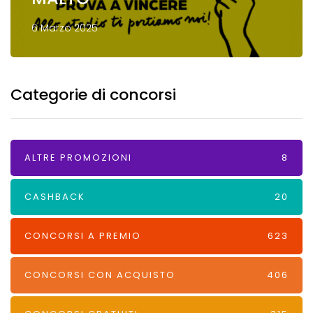
6 Marzo 2025
Categorie di concorsi
ALTRE PROMOZIONI
8
CASHBACK
20
CONCORSI A PREMIO
623
CONCORSI CON ACQUISTO
406