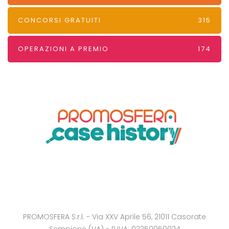
CONCORSI GRATUITI
315
OPERAZIONI A PREMIO
174
PROMOSFERA S.r.l. - Via XXV Aprile 56, 21011 Casorate