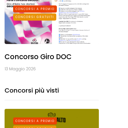
CONCORSI A PREMIO
CONCORSI GRATUITI
Concorso Giro DOC
13 Maggio 2026
Concorsi più visti
CONCORSI A PREMIO
CONCORS