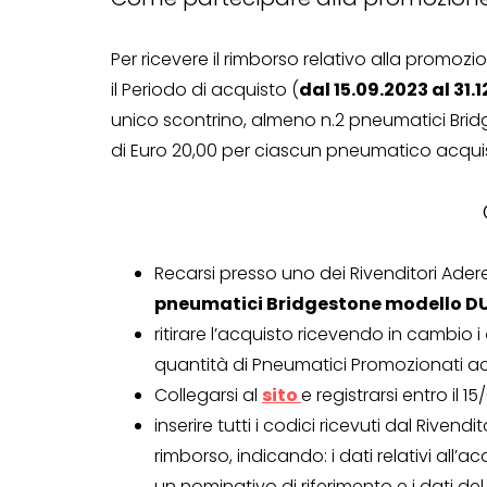
Per ricevere il rimborso relativo alla promoz
il Periodo di acquisto (
dal 15.09.2023 al 31.
unico scontrino, almeno n.2 pneumatici Brid
di Euro 20,00 per ciascun pneumatico acqui
Recarsi presso uno dei Rivenditori Aderen
pneumatici Bridgestone modello D
ritirare l’acquisto ricevendo in cambio i
quantità di Pneumatici Promozionati ac
Collegarsi al
sito
e registrarsi entro il 15
inserire tutti i codici ricevuti dal Riven
rimborso, indicando: i dati relativi all’a
CONCORSI A PREMIO
un nominativo di riferimento e i dati de