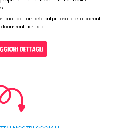
TO
o.
nifico direttamente sul proprio conto corrente
i documenti richiesti.
Operazione a premio
o a 500€
“LA SVOLTA IN CUCINA
2022”
13 Gennaio 2022