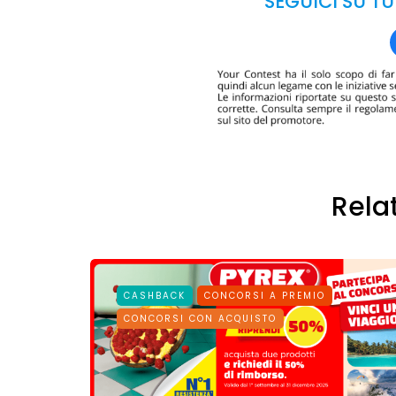
SEGUICI SU TU
Rela
CASHBACK
CONCORSI A PREMIO
CONCORSI CON ACQUISTO