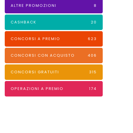
ALTRE PROMOZIONI
8
CASHBACK
20
CONCORSI A PREMIO
623
CONCORSI CON ACQUISTO
406
CONCORSI GRATUITI
315
OPERAZIONI A PREMIO
174