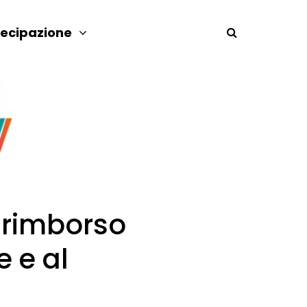
tecipazione
 rimborso
 e al