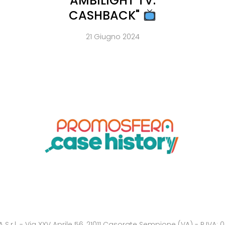
AMBILIGHT TV:
CASHBACK"
21 Giugno 2024
.r.l. - Via XXV Aprile 56, 21011 Casorate Sempione (VA) - P.IVA