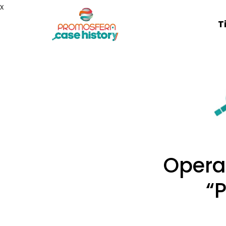
x
T
Opera
“