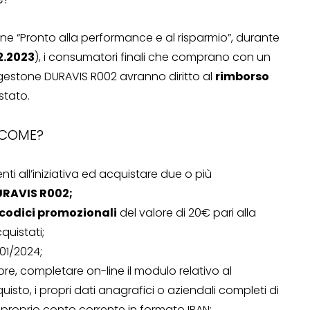
ione “Pronto alla performance e al risparmio”, durante
12.2023
), i consumatori finali che comprano con un
gestone DURAVIS R002 avranno diritto al
rimborso
stato.
COME?
ti all’iniziativa ed acquistare due o più
URAVIS R002;
codici promozionali
del valore di 20€ pari alla
quistati;
/01/2024;
ditore, completare on-line il modulo relativo al
cquisto, i propri dati anagrafici o aziendali completi di
OPERAZIONI A PREMIO
l proprio conto corrente in formato IBAN;