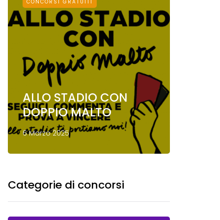
CONCORSI GRATUITI
CONCORSI
ALLO STADIO CON
Conco
DOPPIO MALTO
Mond
6 Marzo 2025
13 Gennai
Categorie di concorsi