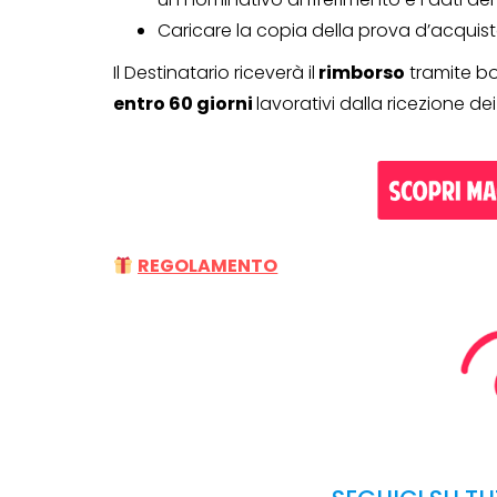
CONCORSI CON ACQUIS
Caricare la copia della prova d’acquist
Il Destinatario riceverà il
rimborso
tramite bo
entro 60 giorni
lavorativi dalla ricezione de
Genertel e
Genertellife ti
regalano fin
in buoni!
REGOLAMENTO
13 Gennaio 2022