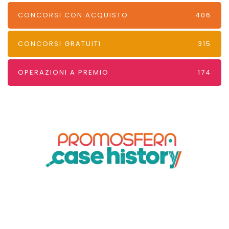
CONCORSI CON ACQUISTO
406
CONCORSI GRATUITI
315
OPERAZIONI A PREMIO
174