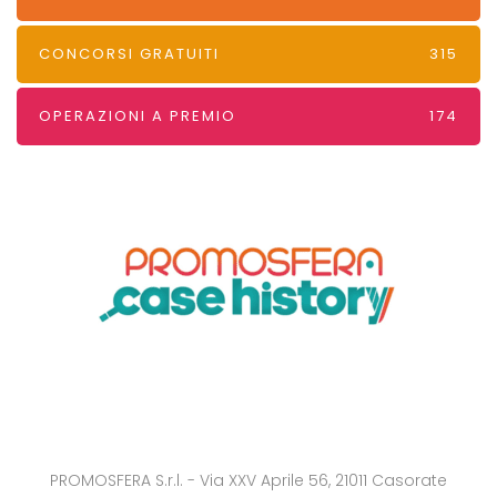
CONCORSI GRATUITI
315
OPERAZIONI A PREMIO
174
PROMOSFERA S.r.l. - Via XXV Aprile 56, 21011 Casorate