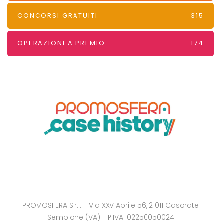
CONCORSI GRATUITI
315
OPERAZIONI A PREMIO
174
PROMOSFERA S.r.l. - Via XXV Aprile 56, 21011 Casorate
Sempione (VA) - P.IVA: 02250050024