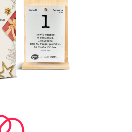
Operazione a premio
o a 500€
“LA SVOLTA IN CUCINA
2022”
13 Gennaio 2022