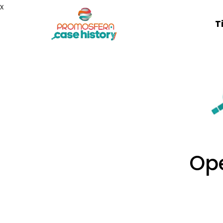
x
T
Ope