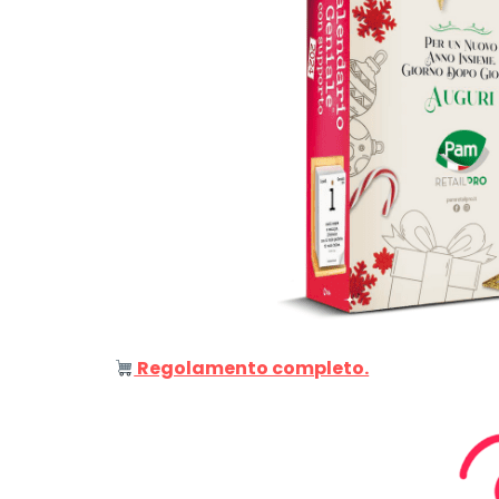
Genertel e
Genertellife ti
regalano fin
in buoni!
13 Gennaio 2022
Regolamento completo.