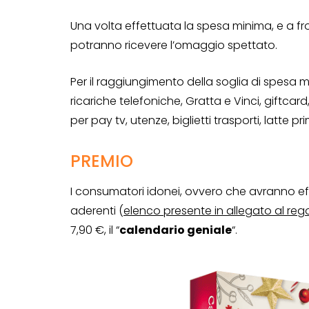
Una volta effettuata la spesa minima, e a fr
potranno ricevere l’omaggio spettato.
Per il raggiungimento della soglia di spesa 
ricariche telefoniche, Gratta e Vinci, giftcard, 
per pay tv, utenze, biglietti trasporti, latte pr
PREMIO
I consumatori idonei, ovvero che avranno ef
aderenti (
elenco presente in allegato al re
7,90 €, il “
calendario geniale
“.
CONCORSI A PREMIO
CONCORSI CON ACQUIS