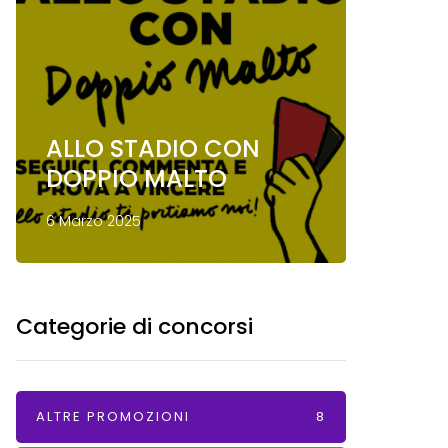
ALLO STADIO CON
Conco
DOPPIO MALTO
Mond
6 Marzo 2025
13 Gennai
Categorie di concorsi
ALTRE PROMOZIONI
8