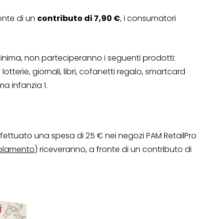
onte di un
contributo di 7,90 €
, i consumatori
minima, non parteciperanno i seguenti prodotti:
lotterie, giornali, libri, cofanetti regalo, smartcard
ima infanzia 1.
fettuato una spesa di 25 € nei negozi PAM RetailPro
golamento
) riceveranno, a fronte di un contributo di
OPERAZIONI A PREMIO
TO