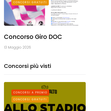
CONCORSI GRATUITI
Concorso Giro DOC
13 Maggio 2026
Concorsi più visti
CONCORSI A PREMIO
CONCORS
CONCORSI GRATUITI
CONCORSI