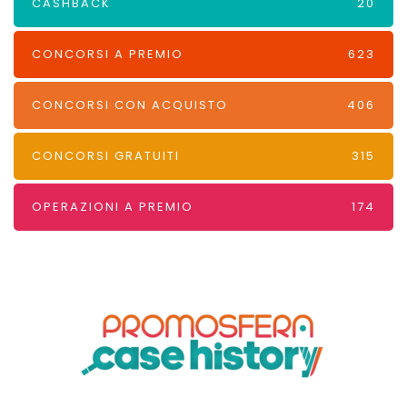
CASHBACK
20
CONCORSI A PREMIO
623
CONCORSI CON ACQUISTO
406
CONCORSI GRATUITI
315
OPERAZIONI A PREMIO
174