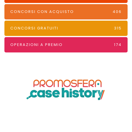
CONCORSI CON ACQUISTO
406
CONCORSI GRATUITI
315
OPERAZIONI A PREMIO
174