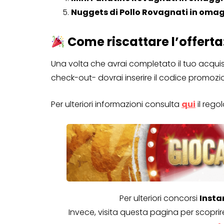
Nuggets di Pollo Rovagnati in oma
Genertel e
Genertellife ti
Come riscattare l’offerta
regalano fin
in buoni!
Una volta che avrai completato il tuo acquis
check-out- dovrai inserire il codice promozi
13 Gennaio 2022
Per ulteriori informazioni consulta
qui
il reg
Per ulteriori concorsi
Insta
Invece, visita questa pagina per scoprir