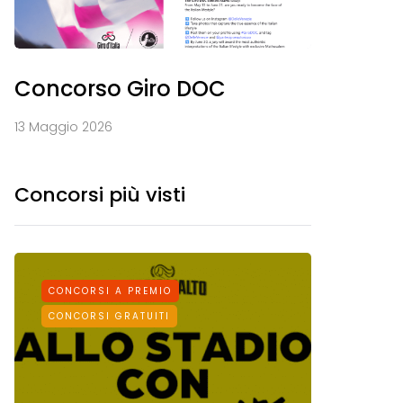
Concorso Giro DOC
13 Maggio 2026
Concorsi più visti
CONCORSI A PREMIO
CONCORS
CONCORSI GRATUITI
CONCORSI