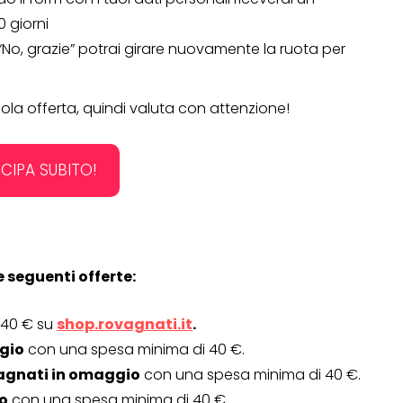
 giorni
 “No, grazie” potrai girare nuovamente la ruota per
sola offerta, quindi valuta con attenzione!
CIPA SUBITO!
e seguenti offerte:
OPERAZIONI A PREMIO
TO
 40 € su
shop.rovagnati.it
.
gio
con una spesa minima di 40 €.
agnati in omaggio
con una spesa minima di 40 €.
o
con una spesa minima di 40 €.