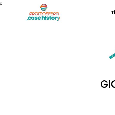
x
T
GI