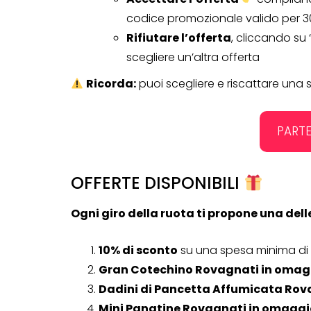
codice promozionale valido per 30
Rifiutare l’offerta
, cliccando su
scegliere un’altra offerta
Ricorda:
puoi scegliere e riscattare una 
PARTE
OFFERTE DISPONIBILI
Ogni giro della ruota ti propone una dell
CONCORSI A PREMIO
CONCORSI CON ACQUIS
10% di sconto
su una spesa minima di
Gran Cotechino Rovagnati in omag
Dadini di Pancetta Affumicata Rov
Mini Panatine Rovagnati in omaggi