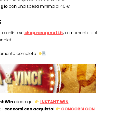
ggio
con una spesa minima di 40 €.
Operazione a premio
:
o a 500€
“LA SVOLTA IN CUCINA
2022”
to online su
shop.rovagnati.it
, al momento del
onale!
13 Gennaio 2022
olamento completo
nt Win
clicca qui
INSTANT WIN
e i
concorsi con acquisto
!
CONCORSI CON