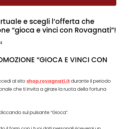
rtuale e scegli l’offerta che
one “gioca e vinci con Rovagnati”!
4
OMOZIONE “GIOCA E VINCI CON
cedi al sito
shop.rovagnati.it
durante il periodo
le che ti invita a girare la ruota della fortuna
liccando sul pulsante “Gioca”.
:
 il form con i tuoi dati personali riceverai un