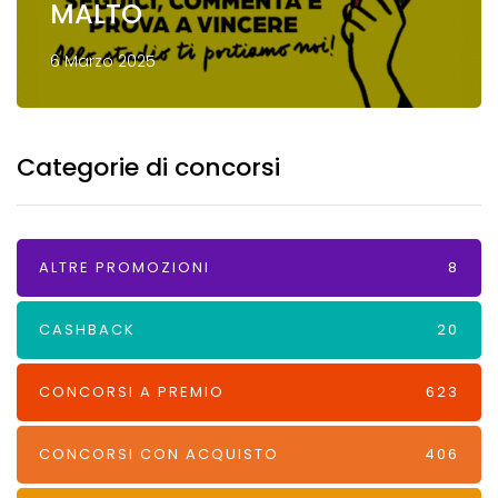
MALTO
6 Marzo 2025
Categorie di concorsi
ALTRE PROMOZIONI
8
CASHBACK
20
CONCORSI A PREMIO
623
CONCORSI CON ACQUISTO
406