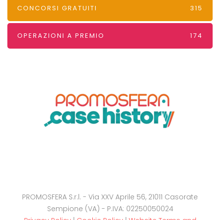
CONCORSI GRATUITI
315
OPERAZIONI A PREMIO
174
PROMOSFERA S.r.l. - Via XXV Aprile 56, 21011 Casorate
Sempione (VA) - P.IVA: 02250050024