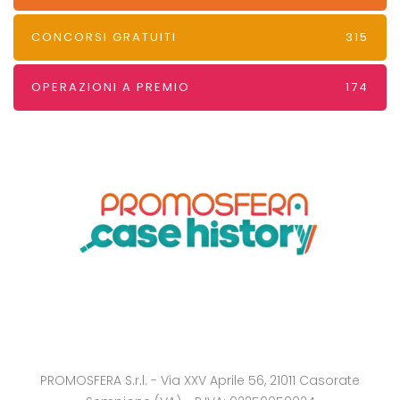
CONCORSI GRATUITI
315
OPERAZIONI A PREMIO
174
PROMOSFERA S.r.l. - Via XXV Aprile 56, 21011 Casorate