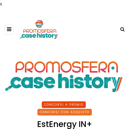
x
CONCORSI A PREMIO
CONCORSI CON ACQUISTO
EstEnergy IN+