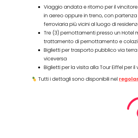
Viaggio andata e ritorno per il vincito
Genertel e
in aereo oppure in treno, con partenza
Genertellife ti
ferroviaria più vicini al luogo di residenz
regalano fin
Tre (3) pernottamenti presso un Hotel
in buoni!
trattamento di pernottamento e colaz
Biglietti per trasporto pubblico via terra
13 Gennaio 2022
viceversa
Biglietti per la visita alla Tour Eiffel pe
Tutti i dettagli sono disponibili nel
regola