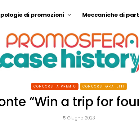
ipologie di promozioni
Meccaniche di par
CONCORSI A PREMIO
CONCORSI GRATUITI
nte “Win a trip for four
5 Giugno 2023