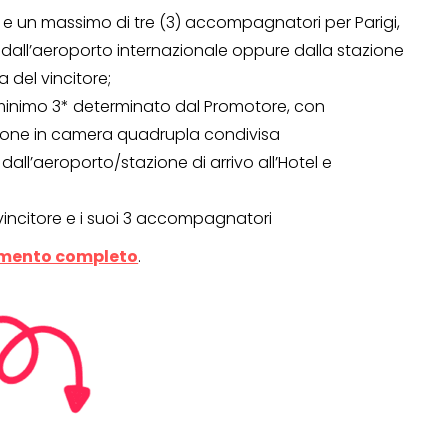
re e un massimo di tre (3) accompagnatori per Parigi,
 dall’aeroporto internazionale oppure dalla stazione
Operazione a premio
a del vincitore;
o a 500€
“LA SVOLTA IN CUCINA
 minimo 3* determinato dal Promotore, con
2022”
ione in camera quadrupla condivisa
 dall’aeroporto/stazione di arrivo all’Hotel e
13 Gennaio 2022
r il vincitore e i suoi 3 accompagnatori
mento completo
.