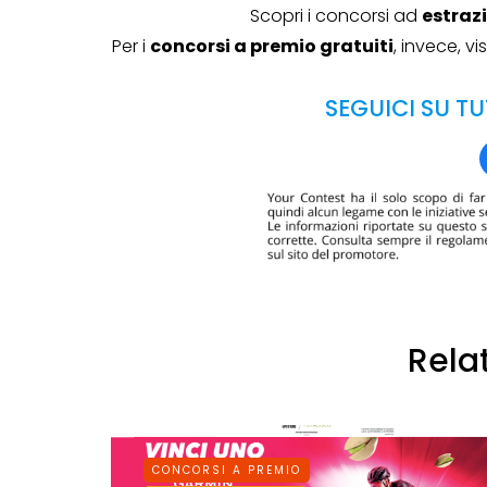
Scopri i concorsi ad
estraz
Per i
concorsi a premio gratuiti
, invece, v
SEGUICI SU TU
Rela
CONCORSI A PREMIO