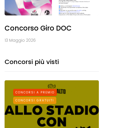
Concorso Giro DOC
13 Maggio 2026
Concorsi più visti
CONCORSI A PREMIO
CONCORS
CONCORSI GRATUITI
CONCORSI