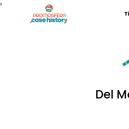
x
T
Del Mo