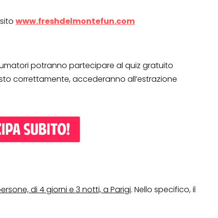
sito
www.freshdelmontefun.com
umatori potranno partecipare al quiz gratuito
to correttamente, accederanno all’estrazione
OPERAZIONI A PREMIO
TO
rsone, di 4 giorni e 3 notti, a Parigi
. Nello specifico, il