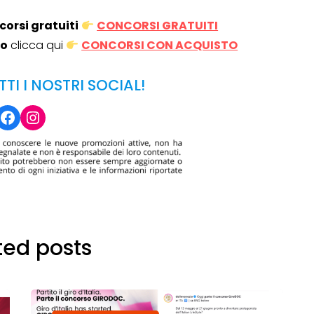
corsi gratuiti
CONCORSI GRATUITI
Operazione a premio
to
clicca qui
CONCORSI CON ACQUISTO
o a 500€
“LA SVOLTA IN CUCINA
TTI I NOSTRI SOCIAL!
2022”
Facebook
Instagram
13 Gennaio 2022
ted posts