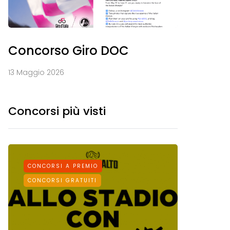
Concorso Giro DOC
13 Maggio 2026
Concorsi più visti
CONCORSI A PREMIO
CONCORS
CONCORSI GRATUITI
CONCORSI