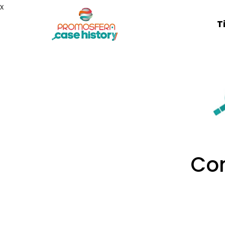
x
T
Con