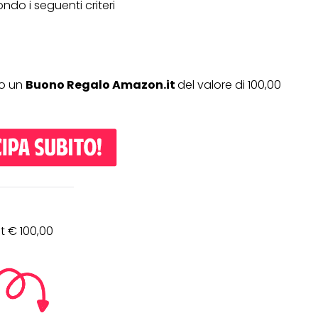
ondo i seguenti criteri
no un
Buono Regalo Amazon.it
del valore di 100,00
t € 100,00
OPERAZIONI A PREMIO
TO