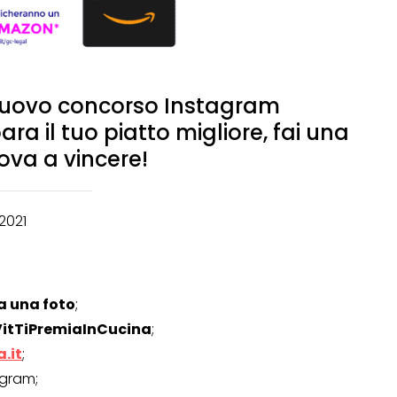
 nuovo concorso Instagram
a il tuo piatto migliore, fai una
ova a vincere!
2021
a una foto
;
itTiPremiaInCucina
;
.it
;
agram;