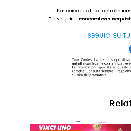
Genertel e
Partecipa subito a tanti altri
con
Genertellife ti
Per scoprire i
concorsi con acquis
regalano fin
SEGUICI SU TU
in buoni!
13 Gennaio 2022
Rela