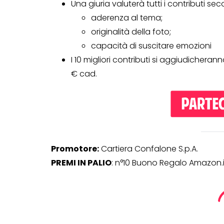
Una giuria valuterà tutti i contributi sec
aderenza al tema;
originalità della foto;
capacità di suscitare emozioni
I 10 migliori contributi si aggiudicheran
€ cad.
Promotore:
Cartiera Confalone S.p.A.
PREMI IN PALIO
: n°10 Buono Regalo Amazon.i
CONCORSI A PREMIO
CONCORSI CON ACQUIS