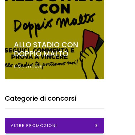
ALLO STADIO CON
Conco
DOPPIO MALTO
Mond
6 Marzo 2025
13 Gennai
Categorie di concorsi
ALTRE PROMOZIONI
8