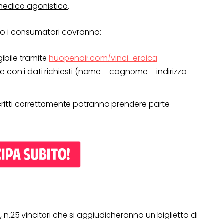
 medico agonistico
.
rso i consumatori dovranno:
ngibile tramite
huopenair.com/vinci_eroica
 con i dati richiesti (nome – cognome – indirizzo
iscritti correttamente potranno prendere parte
OPERAZIONI A PREMIO
TO
 n.25 vincitori che si aggiudicheranno un biglietto di