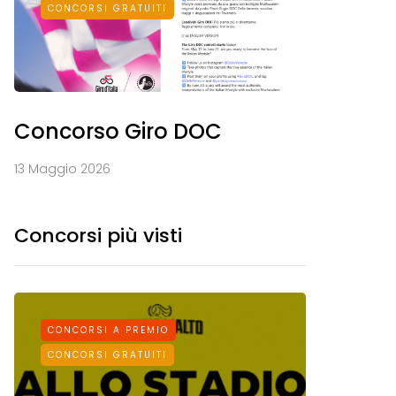
CONCORSI GRATUITI
Concorso Giro DOC
13 Maggio 2026
Concorsi più visti
CONCORSI A PREMIO
CONCORS
CONCORSI GRATUITI
CONCORSI