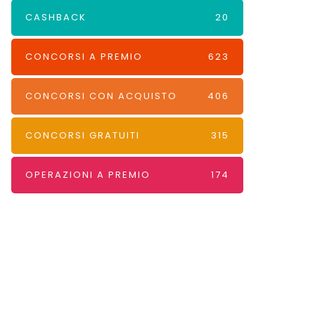
CASHBACK
20
CONCORSI A PREMIO
623
CONCORSI CON ACQUISTO
406
CONCORSI GRATUITI
315
OPERAZIONI A PREMIO
174