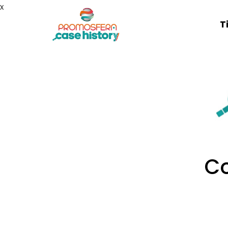
x
T
Co