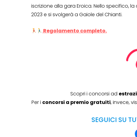
iscrizione alla gara Eroica. Nello specifico, la
2023 e si svolgerà a Gaiole del Chianti.
Genertel e
Regolamento completo.
Genertellife ti
regalano fin
in buoni!
13 Gennaio 2022
Scopri i concorsi ad
estraz
Per i
concorsi a premio gratuiti
, invece, v
SEGUICI SU TU