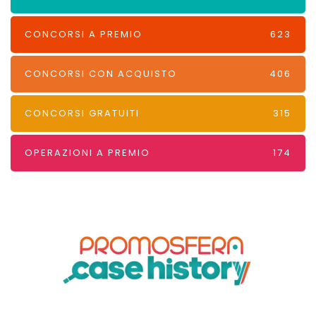
CONCORSI A PREMIO
623
CONCORSI CON ACQUISTO
406
CONCORSI GRATUITI
315
OPERAZIONI A PREMIO
174