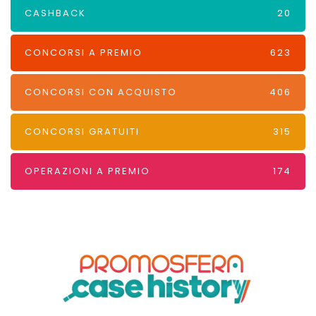
CASHBACK
20
CONCORSI A PREMIO
623
CONCORSI CON ACQUISTO
406
CONCORSI GRATUITI
315
OPERAZIONI A PREMIO
174