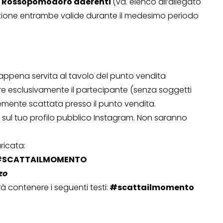
ta Rossopomodoro aderenti
(vd. elenco all’allegato
azione entrambe valide durante il medesimo periodo
appena servita al tavolo del punto vendita
 esclusivamente il partecipante (senza soggetti
temente scattata presso il punto vendita.
 sul tuo profilo pubblico Instagram. Non saranno
ricata:
SCATTAILMOMENTO
zo
rà contenere i seguenti testi:
#scattailmomento
OPERAZIONI A PREMIO
TO