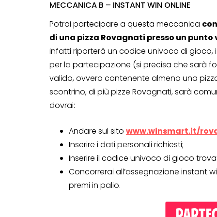
MECCANICA B – INSTANT WIN ONLINE
Potrai partecipare a questa meccanica
con
di una pizza Rovagnati presso un punt
Genertel e
infatti riporterà un codice univoco di gioco
Genertellife ti
per la partecipazione (si precisa che sarà f
regalano fin
valido, ovvero contenente almeno una pizza
in buoni!
scontrino, di più pizze Rovagnati, sarà comu
dovrai:
13 Gennaio 2022
Andare sul sito
www.winsmart.it/rov
Inserire i dati personali richiesti;
Inserire il codice univoco di gioco trova
Concorrerai all’assegnazione instant wi
premi in palio.