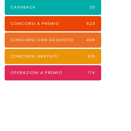
CASHBACK
20
CONCORSI A PREMIO
623
CONCORSI CON ACQUISTO
406
CONCORSI GRATUITI
315
OPERAZIONI A PREMIO
174