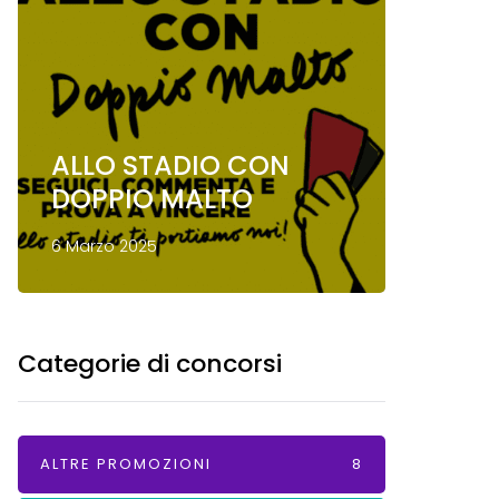
ALLO STADIO CON
Conco
DOPPIO MALTO
Mond
6 Marzo 2025
13 Gennai
Categorie di concorsi
ALTRE PROMOZIONI
8