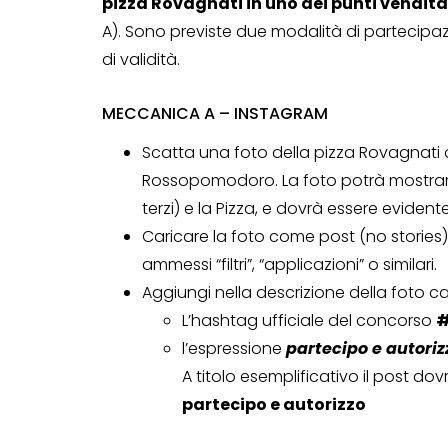
pizza Rovagnati in uno dei punti vendi
A). Sono previste due modalità di partecip
di validità.
MECCANICA A – INSTAGRAM
Scatta una foto della pizza Rovagnati 
Rossopomodoro. La foto potrà mostrare
terzi) e la Pizza, e dovrà essere eviden
Caricare la foto come post (no stories)
ammessi “filtri”, “applicazioni” o similari.
Aggiungi nella descrizione della foto ca
L’hashtag ufficiale del concorso
#
l’espressione
partecipo e autoriz
A titolo esemplificativo il post dov
CONCORSI A PREMIO
partecipo e autorizzo
CONCORSI CON ACQUIS