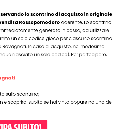
servando lo scontrino di acquisto in originale
o vendita Rossopomodoro
aderente. Lo scontrino
, immediatamente generato in cassa, da utilizzare
Operazione a premio
ornito un solo codice gioco per ciascuno scontrino
o a 500€
“LA SVOLTA IN CUCINA
 Rovagnati. In caso di acquisto, nel medesimo
2022”
nque rilasciato un solo codice). Per partecipare,
13 Gennaio 2022
agnati
to sullo scontrino;
n e scoprirai subito se hai vinto oppure no uno dei