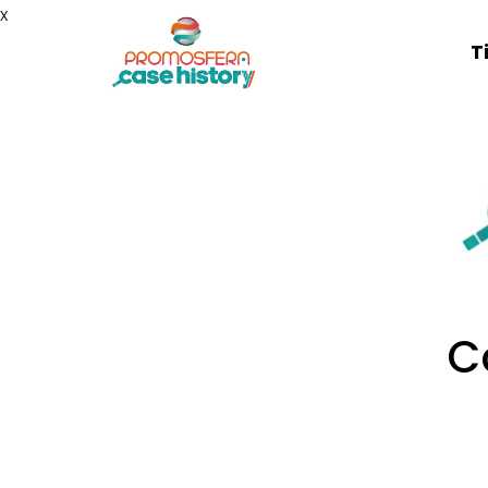
x
T
C