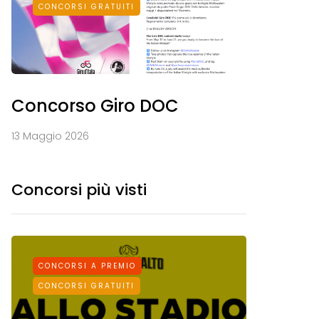
CONCORSI GRATUITI
Concorso Giro DOC
13 Maggio 2026
Concorsi più visti
CONCORSI A PREMIO
CONCORS
CONCORSI GRATUITI
CONCORSI