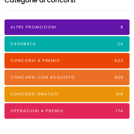
Categorie di concorsi
ALTRE PROMOZIONI
8
CASHBACK
20
CONCORSI A PREMIO
623
CONCORSI CON ACQUISTO
406
CONCORSI GRATUITI
315
OPERAZIONI A PREMIO
174