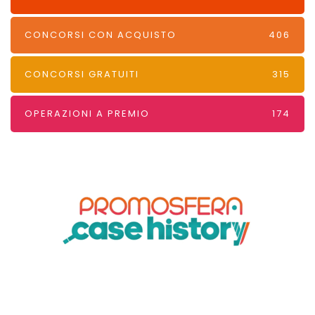
CONCORSI CON ACQUISTO
406
CONCORSI GRATUITI
315
OPERAZIONI A PREMIO
174