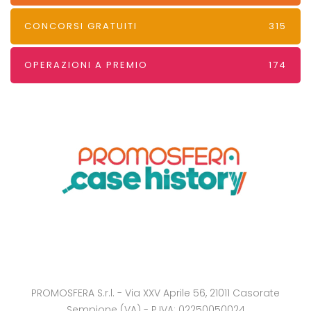
CONCORSI GRATUITI
315
OPERAZIONI A PREMIO
174
PROMOSFERA S.r.l. - Via XXV Aprile 56, 21011 Casorate
Sempione (VA) - P.IVA: 02250050024