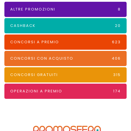
ALTRE PROMOZIONI
8
CASHBACK
20
CONCORSI A PREMIO
623
CONCORSI CON ACQUISTO
406
CONCORSI GRATUITI
315
OPERAZIONI A PREMIO
174