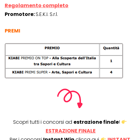
Regolamento completo
Promotore:
S.E.K.I. S.r.l.
PREMI
Scopri tutti i concorsi ad
estrazione finale
!
ESTRAZIONE FINALE
Per i concorsi
Instant Win
clicca qui
INSTANT