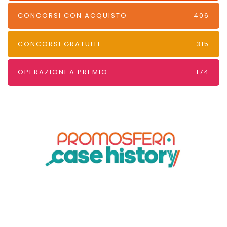
CONCORSI CON ACQUISTO
406
CONCORSI GRATUITI
315
OPERAZIONI A PREMIO
174