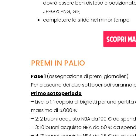
dovrà essere ben disteso e posizionato 
Genertel e
JPEG o PNG, GIF;
Genertellife ti
completare la sfida nel minor tempo
regalano fin
in buoni!
13 Gennaio 2022
PREMI IN PALIO
Fase 1
(assegnazione di premi giornalieri)
Per ciascuno dei due sottoperiodi saranno pre
Primo sottoperiodo
– Livello 1: 1 coppia di biglietti per una partita
massimo di 5.000 €
– 2: 2 buoni acquisto NBA da 100 € da spen
– 3: 10 buoni acquisto NBA da 50 € da spen
– 4: 71 buoni acquisto NBA da 25 € da spen