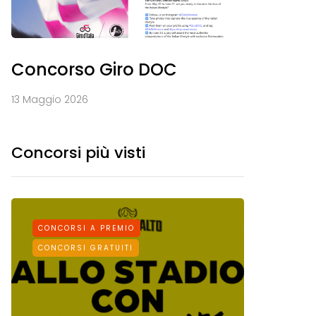
Concorso Giro DOC
13 Maggio 2026
Concorsi più visti
CONCORSI A PREMIO
CONCORS
CONCORSI GRATUITI
CONCORSI