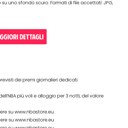
su uno sfondo scuro. Formati di file accettati: JPG,
Operazione a premio
o a 500€
“LA SVOLTA IN CUCINA
2022”
13 Gennaio 2022
visti dei premi giornalieri dedicati.
 dell’NBA più voli e alloggio per 3 notti, del valore
dere su www.nbastore.eu.
dere su www.nbastore.eu
dere su www.nbastore.eu.