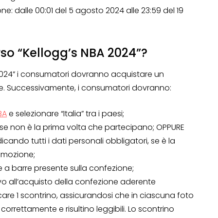
: dalle 00:01 del 5 agosto 2024 alle 23:59 del 19
so “Kellogg’s NBA 2024”?
2024” i consumatori dovranno acquistare un
e. Successivamente, i consumatori dovranno:
BA
e selezionare “Italia” tra i paesi;
, se non è la prima volta che partecipano; OPPURE
icando tutti i dati personali obbligatori, se è la
omozione;
OPERAZIONI A PREMIO
ce a barre presente sulla confezione;
TO
ivo all’acquisto della confezione aderente
icare 1 scontrino, assicurandosi che in ciascuna foto
 correttamente e risultino leggibili. Lo scontrino