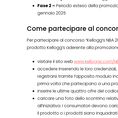
Fase 2 –
Periodo esteso della promozione
gennaio 2025
Come partecipare al concor
Per partecipare al concorso “Kellogg’s NBA 
prodotto Kellogg’s aderente alla promozion
visitare il sito web
www.kelloggs.com/N
accedere inserendo le loro credenziali
registrarsi tramite l’apposito modulo ind
prima volta che partecipano a una pr
CONCORSI A PREMIO
inserire le ultime quattro cifre del codi
CONCORSI CON ACQUIS
caricare una foto dello scontrino relat
all’iniziativa. I consumatori devono car
il prodotto o i prodotti siano inquadrati