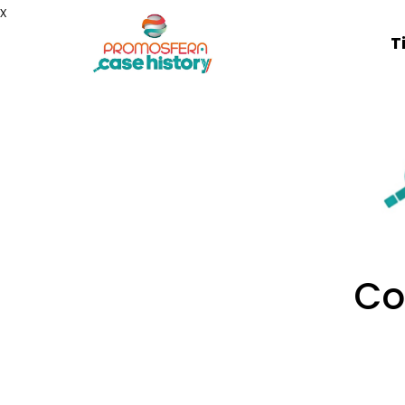
x
T
Co