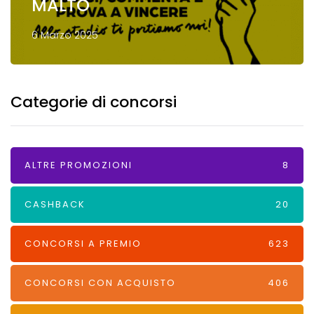
MALTO
6 Marzo 2025
Categorie di concorsi
ALTRE PROMOZIONI
8
CASHBACK
20
CONCORSI A PREMIO
623
CONCORSI CON ACQUISTO
406