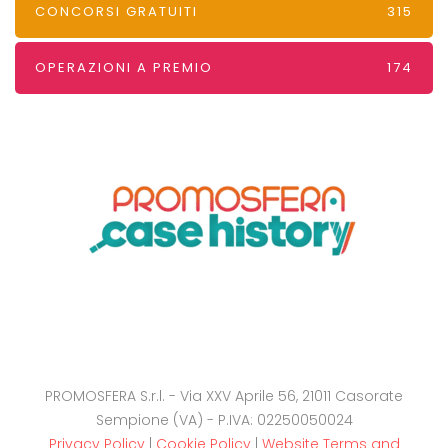
CONCORSI GRATUITI
315
OPERAZIONI A PREMIO
174
PROMOSFERA S.r.l. - Via XXV Aprile 56, 21011 Casorate
Sempione (VA) - P.IVA: 02250050024
Privacy Policy
|
Cookie Policy
|
Website Terms and