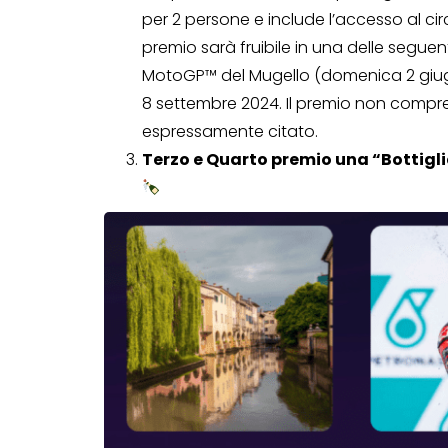
per 2 persone e include l’accesso al circ
premio sarà fruibile in una delle seguent
MotoGP™ del Mugello (domenica 2 giu
Genertel e
8 settembre 2024. Il premio non compre
Genertellife ti
espressamente citato.
regalano fin
Terzo e Quarto premio una “Bottig
in buoni!
13 Gennaio 2022