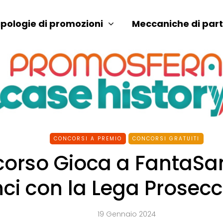
ipologie di promozioni
Meccaniche di par
CONCORSI A PREMIO
CONCORSI GRATUITI
orso Gioca a FantaSa
nci con la Lega Prosec
19 Gennaio 2024