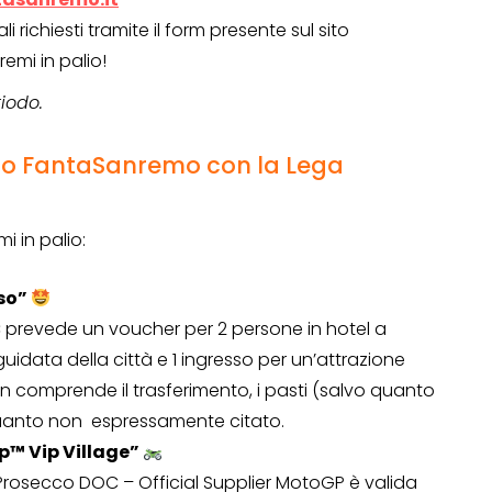
i richiesti tramite il form presente sul sito
remi in palio!
riodo.
rso FantaSanremo con la Lega
i in palio:
iso”
C prevede un voucher per 2 persone in hotel a
guidata della città e 1 ingresso per un’attrazione
on comprende il trasferimento, i pasti (salvo quanto
OPERAZIONI A PREMIO
 quanto non espressamente citato.
TO
p™ Vip Village”
Prosecco DOC – Official Supplier MotoGP è valida