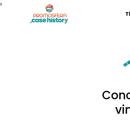
x
T
Conc
vi