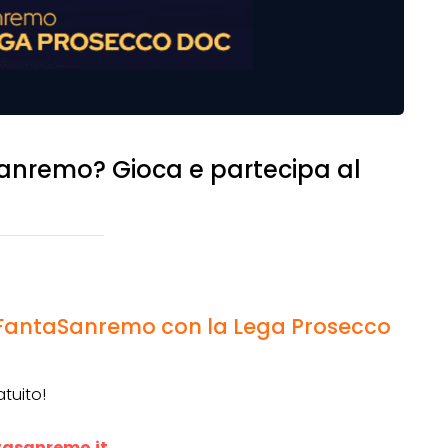
Sanremo? Gioca e partecipa al
FantaSanremo con la Lega Prosecco
tuito!
asanremo.it