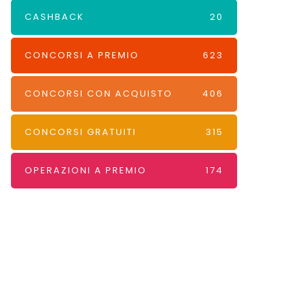
CASHBACK
20
CONCORSI A PREMIO
623
CONCORSI CON ACQUISTO
406
CONCORSI GRATUITI
315
OPERAZIONI A PREMIO
174