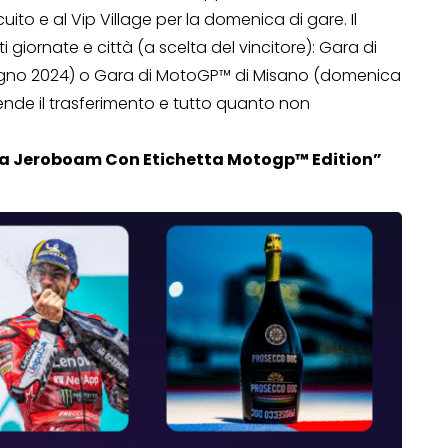
uito e al Vip Village per la domenica di gare. Il
i giornate e città (a scelta del vincitore): Gara di
gno 2024) o Gara di MotoGP™ di Misano (domenica
nde il trasferimento e tutto quanto non
Operazione a premio
o a 500€
“LA SVOLTA IN CUCINA
lia Jeroboam Con Etichetta Motogp™ Edition”
2022”
13 Gennaio 2022