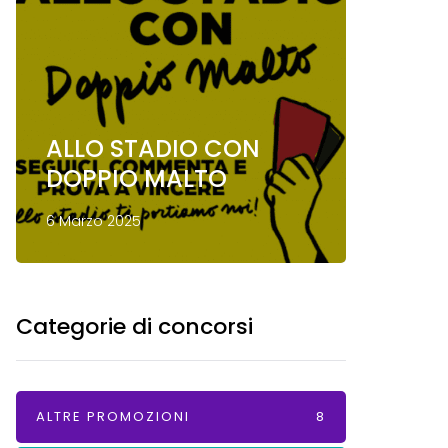
ALLO STADIO CON
Conco
DOPPIO MALTO
Mond
6 Marzo 2025
13 Gennai
Categorie di concorsi
ALTRE PROMOZIONI
8