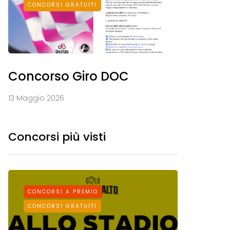
CONCORSI GRATUITI
Concorso Giro DOC
13 Maggio 2026
Concorsi più visti
CONCORSI A PREMIO
CONCORS
CONCORSI GRATUITI
CONCORSI