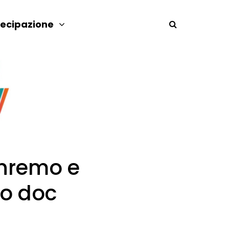
tecipazione
nremo e
co doc