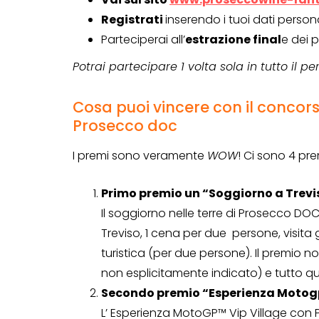
Registrati
inserendo i tuoi dati personal
Parteciperai all’
estrazione final
e dei p
Potrai partecipare 1 volta sola in tutto il pe
Cosa puoi vincere con il conco
Prosecco doc
I premi sono veramente
WOW
! Ci sono 4 prem
Primo premio un “Soggiorno a Trev
Il soggiorno nelle terre di Prosecco DO
Treviso, 1 cena per due persone, visita 
turistica (per due persone). Il premio n
CONCORSI A PREMIO
non esplicitamente indicato) e tutto
CONCORSI CON ACQUIS
Secondo premio “Esperienza Motog
L’ Esperienza MotoGP™ Vip Village con 