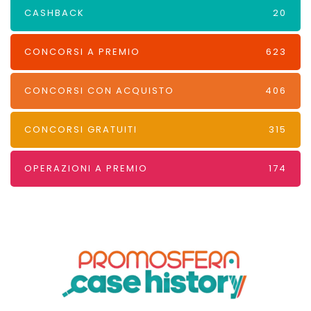
CASHBACK
20
CONCORSI A PREMIO
623
CONCORSI CON ACQUISTO
406
CONCORSI GRATUITI
315
OPERAZIONI A PREMIO
174