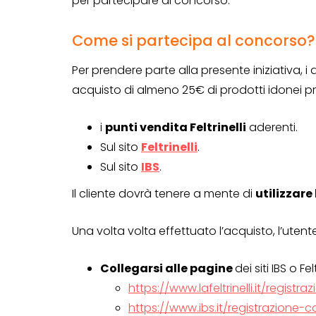
per partecipare al concorso.
Come si partecipa al concorso?
Per prendere parte alla presente iniziativa, 
acquisto di almeno 25€ di prodotti idonei p
i
punti vendita Feltrinelli
aderenti.
Sul sito
Feltrinelli
.
Sul sito
IBS
.
Il cliente dovrà tenere a mente di
utilizzar
Una volta volta effettuato l’acquisto, l’utent
Collegarsi alle pagine
dei siti IBS o F
https://www.lafeltrinelli.it/regist
CONCORSI A PREMIO
https://www.ibs.it/registrazione-