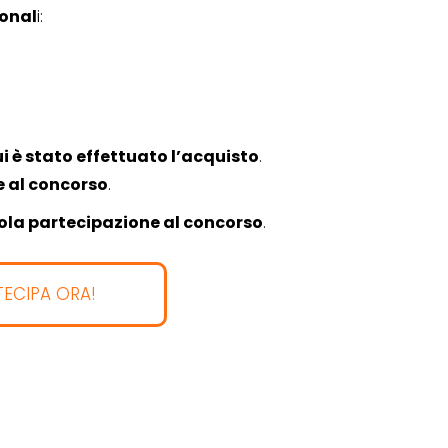
TO
sonal
i:
i è stato effettuato l’acquisto
.
Operazione a premio
e al concorso
.
o a 500€
“LA SVOLTA IN CUCINA
sola partecipazione al concorso
.
2022”
13 Gennaio 2022
TECIPA ORA!