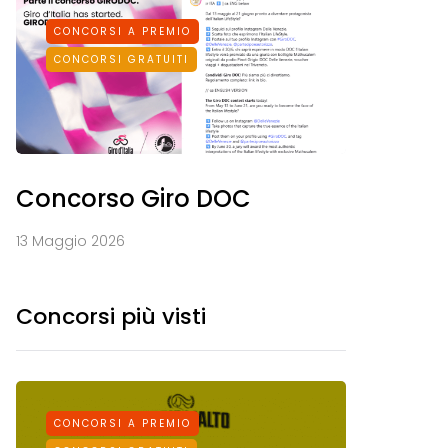
CONCORSI A PREMIO
CONCORSI GRATUITI
Concorso Giro DOC
13 Maggio 2026
Concorsi più visti
CONCORSI A PREMIO
CONCORS