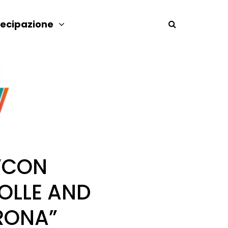
tecipazione
 “CON
BOLLE AND
ERONA”