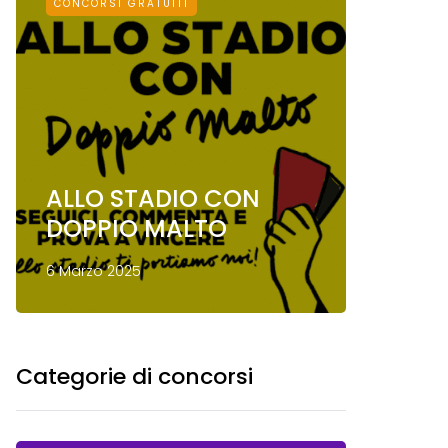
CONCORSI GRATUITI
CONCORSI
ALLO STADIO CON
Conco
DOPPIO MALTO
Mond
6 Marzo 2025
13 Gennai
Categorie di concorsi