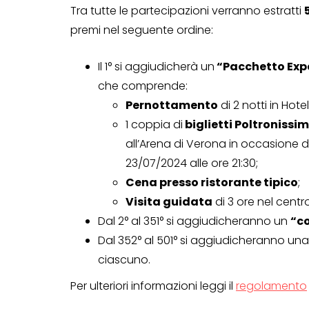
Tra tutte le partecipazioni verranno estratti
premi nel seguente ordine:
Il 1° si aggiudicherà un
“Pacchetto Expe
che comprende:
Pernottamento
di 2 notti in Hote
1 coppia di
biglietti Poltroniss
all’Arena di Verona in occasione d
23/07/2024 alle ore 21:30;
Cena presso ristorante tipico
;
Visita guidata
di 3 ore nel centr
Dal 2° al 351° si aggiudicheranno un
“co
Dal 352° al 501° si aggiudicheranno un
ciascuno.
Per ulteriori informazioni leggi il
regolamento