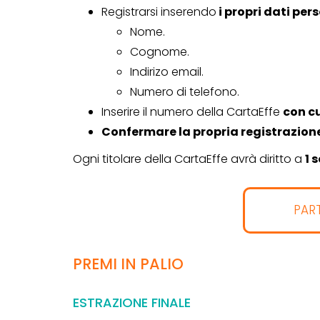
CONCORSI CON ACQUIS
Registrarsi inserendo
i propri dati per
Nome.
Cognome.
Indirizo email.
Numero di telefono.
Genertel e
Inserire il numero della CartaEffe
con cu
Genertellife ti
Confermare la propria registrazion
regalano fin
Ogni titolare della CartaEffe avrà diritto a
1 
in buoni!
13 Gennaio 2022
PAR
PREMI IN PALIO
ESTRAZIONE FINALE