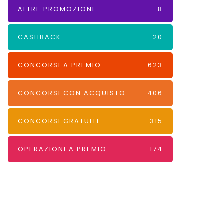
ALTRE PROMOZIONI
8
CASHBACK
20
CONCORSI A PREMIO
623
CONCORSI CON ACQUISTO
406
CONCORSI GRATUITI
315
OPERAZIONI A PREMIO
174