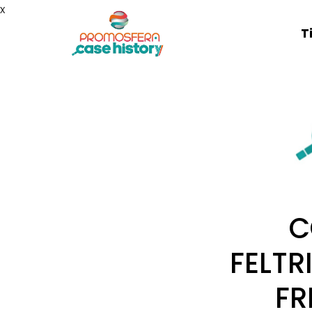
x
T
C
FELTR
FR