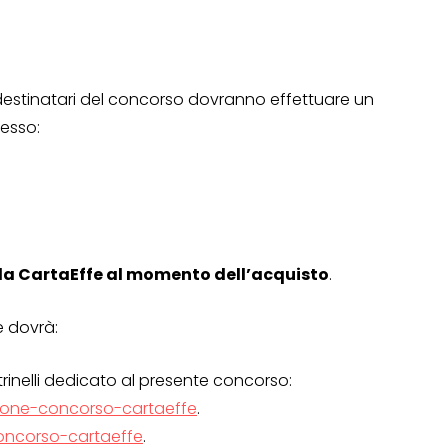
i destinatari del concorso dovranno effettuare un
resso:
e la CartaEffe al momento dell’acquisto
.
e dovrà:
eltrinelli dedicato al presente concorso:
razione-concorso-cartaeffe
.
OPERAZIONI A PREMIO
concorso-cartaeffe
.