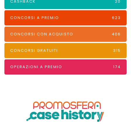
CASHBACK
20
CONCORSI A PREMIO
623
CONCORSI CON ACQUISTO
406
CONCORSI GRATUITI
315
OPERAZIONI A PREMIO
174