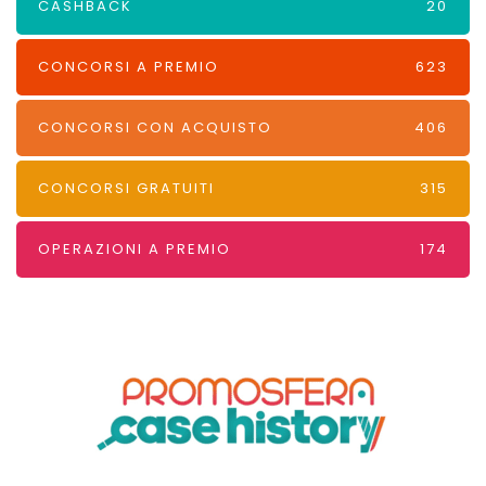
CASHBACK
20
CONCORSI A PREMIO
623
CONCORSI CON ACQUISTO
406
CONCORSI GRATUITI
315
OPERAZIONI A PREMIO
174