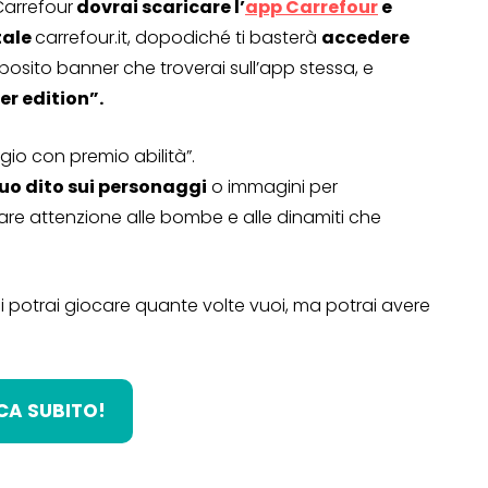
Carrefour
dovrai scaricare l’
app Carrefour
e
tale
carrefour.it, dopodiché ti basterà
accedere
pposito banner che troverai sull’app stessa, e
er edition”.
gio con premio abilità”.
tuo dito sui personaggi
o immagini per
re attenzione alle bombe e alle dinamiti che
ndi potrai giocare quante volte vuoi, ma potrai avere
CA SUBITO!
OPERAZIONI A PREMIO
TO