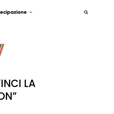
tecipazione
NCI LA
ON”