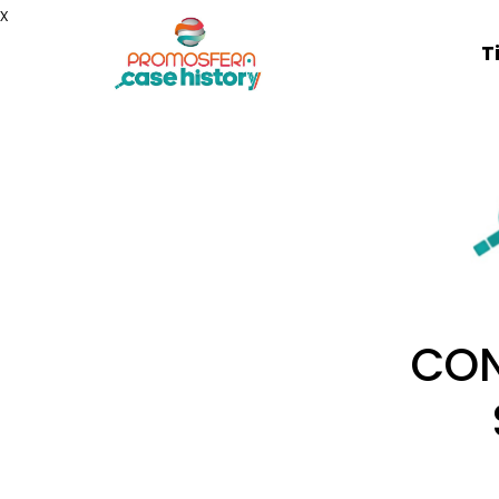
x
T
CON