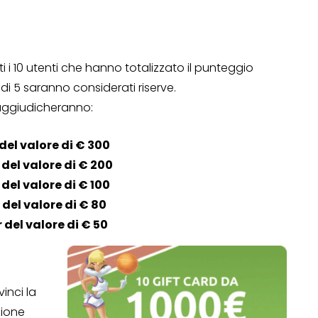
i i 10 utenti che hanno totalizzato il punteggio
Operazione a premio
ndi 5 saranno considerati riserve.
o a 500€
“LA SVOLTA IN CUCINA
si aggiudicheranno:
2022”
del valore di € 300
13 Gennaio 2022
 del valore di € 200
del valore di € 100
 del valore di € 80
 del valore di € 50
vinci la
zione