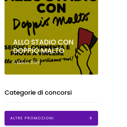
ALLO STADIO CON
Conco
DOPPIO MALTO
Mond
6 Marzo 2025
13 Gennai
Categorie di concorsi
ALTRE PROMOZIONI
8