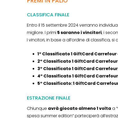
PREMI IN PALIO
CLASSIFICA FINALE
Genertel e
Entro il 15 settembre 2024 verranno individuat
Genertellife ti
migliore. I primi
5 saranno i vincitori
, i seco
regalano fin
I vincitori, in base a all’ordine di classifica, 
in buoni!
1° Classificato 1 GiftCard Carrefour 
13 Gennaio 2022
2° Classificato 1 GiftCard Carrefour
3° Classificato 1 GiftCard Carrefour 
4° Classificato 1 GiftCard Carrefour
5° Classificato: 1 GiftCard Carrefour
ESTRAZIONE FINALE
Chiunque
avrà giocato almeno 1 volta
a “
spesa summer edition” parteciperà all’estra