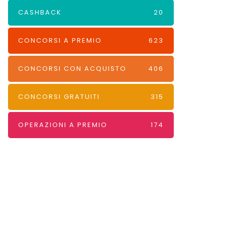
CASHBACK
20
CONCORSI A PREMIO
623
CONCORSI CON ACQUISTO
406
CONCORSI GRATUITI
315
OPERAZIONI A PREMIO
174