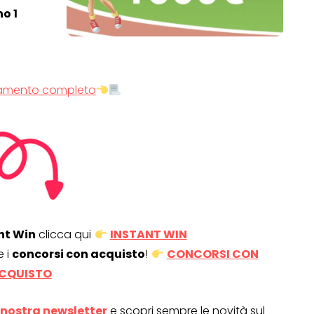
o 1
amento completo
nt Win
clicca qui
INSTANT WIN
e i
concorsi con acquisto
!
CONCORSI CON
CQUISTO
la nostra newsletter
e scopri sempre le novità sul