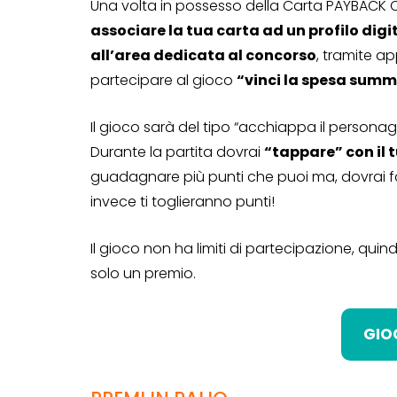
Una volta in possesso della Carta PAYBACK 
associare la tua carta ad un profilo digi
all’area dedicata al concorso
, tramite a
partecipare al gioco
“vinci la spesa summ
Il gioco sarà del tipo “acchiappa il personag
Durante la partita dovrai
“tappare” con il 
guadagnare più punti che puoi ma, dovrai fa
invece ti toglieranno punti!
Il gioco non ha limiti di partecipazione, qui
solo un premio.
GIO
CONCORSI A PREMIO
CONCORSI CON ACQUIS