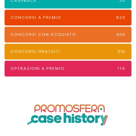
CASHBACK
20
CONCORSI A PREMIO
623
CONCORSI CON ACQUISTO
406
CONCORSI GRATUITI
315
OPERAZIONI A PREMIO
174