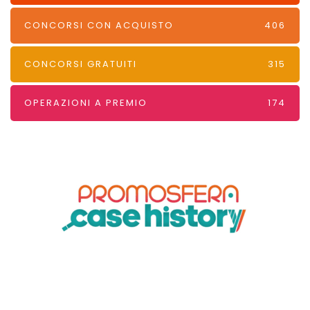
CONCORSI CON ACQUISTO
406
CONCORSI GRATUITI
315
OPERAZIONI A PREMIO
174