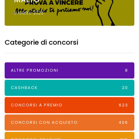
6 Marzo 2025
Categorie di concorsi
ALTRE PROMOZIONI
8
CASHBACK
20
CONCORSI A PREMIO
623
CONCORSI CON ACQUISTO
406