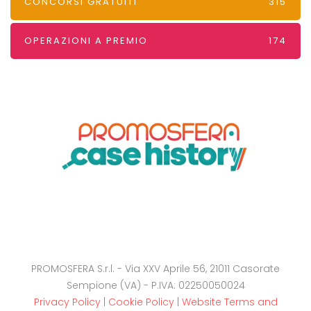
CONCORSI GRATUITI
315
OPERAZIONI A PREMIO
174
PROMOSFERA S.r.l. - Via XXV Aprile 56, 21011 Casorate
Sempione (VA) - P.IVA: 02250050024
Privacy Policy
|
Cookie Policy
|
Website Terms and