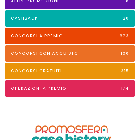
ALTRE PROMOZIONI
8
CASHBACK
20
CONCORSI A PREMIO
623
CONCORSI CON ACQUISTO
406
CONCORSI GRATUITI
315
OPERAZIONI A PREMIO
174