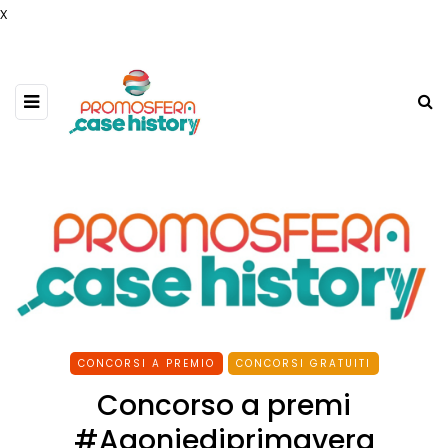
x
CONCORSI A PREMIO
CONCORSI GRATUITI
Concorso a premi
#Agoniediprimavera