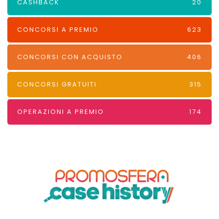
CASHBACK
20
CONCORSI A PREMIO
623
CONCORSI CON ACQUISTO
406
CONCORSI GRATUITI
315
OPERAZIONI A PREMIO
174