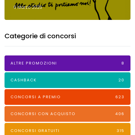
6 Marzo 2025
Categorie di concorsi
ALTRE PROMOZIONI
8
CASHBACK
20
CONCORSI A PREMIO
623
CONCORSI CON ACQUISTO
406
CONCORSI GRATUITI
315