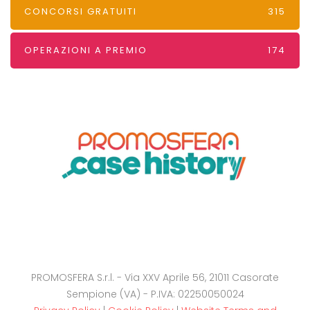
CONCORSI GRATUITI
315
OPERAZIONI A PREMIO
174
PROMOSFERA S.r.l. - Via XXV Aprile 56, 21011 Casorate
Sempione (VA) - P.IVA: 02250050024