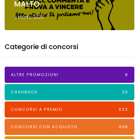
MALTO
6 Marzo 2025
Categorie di concorsi
ALTRE PROMOZIONI
8
CASHBACK
20
CONCORSI A PREMIO
623
CONCORSI CON ACQUISTO
406