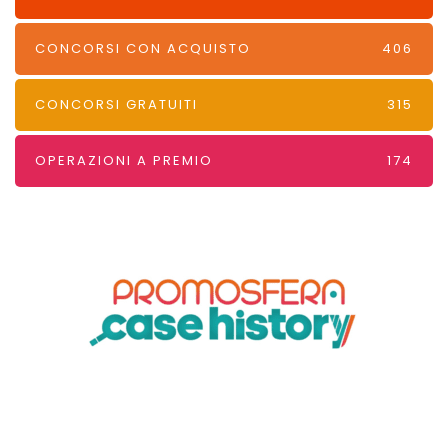
CONCORSI CON ACQUISTO
406
CONCORSI GRATUITI
315
OPERAZIONI A PREMIO
174