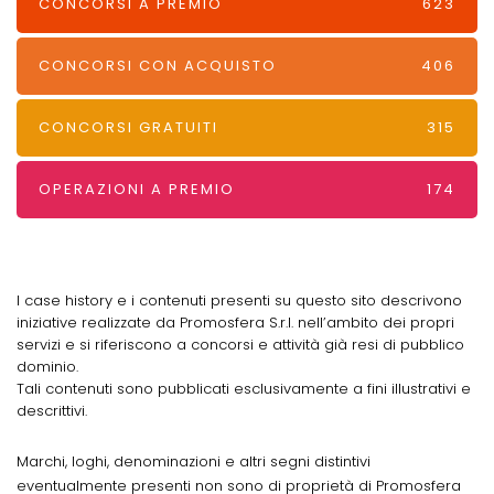
CONCORSI A PREMIO
623
CONCORSI CON ACQUISTO
406
CONCORSI GRATUITI
315
OPERAZIONI A PREMIO
174
I case history e i contenuti presenti su questo sito descrivono
iniziative realizzate da Promosfera S.r.l. nell’ambito dei propri
servizi e si riferiscono a concorsi e attività già resi di pubblico
dominio.
Tali contenuti sono pubblicati esclusivamente a fini illustrativi e
descrittivi.
Marchi, loghi, denominazioni e altri segni distintivi
eventualmente presenti non sono di proprietà di Promosfera