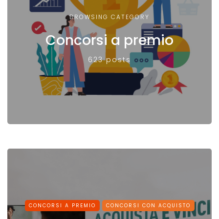
BROWSING CATEGORY
Concorsi a premio
623 posts
CONCORSI A PREMIO
CONCORSI CON ACQUISTO