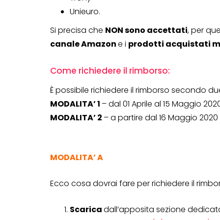
Unieuro.
Genertel e
Si precisa che
NON sono accettati
, per qu
Genertellife ti
canale Amazon
e i
prodotti acquistati 
regalano fin
in buoni!
Come richiedere il rimborso:
13 Gennaio 2022
È possibile richiedere il rimborso secondo du
MODALITA’ 1
– dal 01 Aprile al 15 Maggio 202
MODALITA’ 2
– a partire dal 16 Maggio 2020
MODALITA’ A
Ecco cosa dovrai fare per richiedere il rimbors
Scarica
dall’apposita sezione dedicat