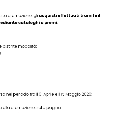
esta promozione, gli
acquisti effettuati tramite il
Operazione a premio
mediante cataloghi a premi
.
o a 500€
“LA SVOLTA IN CUCINA
2022”
13 Gennaio 2022
e distinte modalità:
0
o nel periodo tra il 01 Aprile e il 15 Maggio 2020:
a alla promozione, sulla pagina