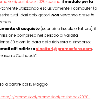
omozioni/cashback2020-cucina
il modulo per la
itamente utilizzando esclusivamente il computer (o
rire tutti i dati obbligatori.
Non
verranno prese in
a mano
.
cumento di acquisto
(scontrino fiscale o fattura), il
issione compresa nel periodo di validità
nte 30 giorni la data della richiesta di rimborso;
email all’indirizzo
vincitori@promosfera.com
,
anasonic Cashback”.
so a partire dal 16 Maggio:
com/it/promozioni/promozioni/cashback2020-