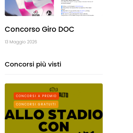
Concorso Giro DOC
13 Maggio 2026
Concorsi più visti
CONCORSI A PREMIO
CONCORS
CONCORSI GRATUITI
CONCORSI