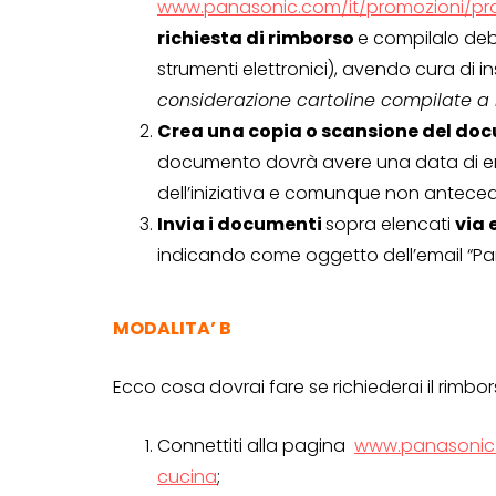
www.panasonic.com/it/promozioni/pr
richiesta di rimborso
e compilalo deb
strumenti elettronici), avendo cura di inse
considerazione cartoline compilate 
Crea una copia o scansione del do
documento dovrà avere una data di em
dell’iniziativa e comunque non antecede
Invia i documenti
sopra elencati
via 
indicando come oggetto dell’email “P
MODALITA’ B
Ecco cosa dovrai fare se richiederai il rimbor
Connettiti alla pagina
www.panasonic.
cucina
;