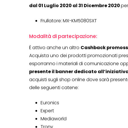
dal 01 Luglio 2020 al 31 Dicembre 2020
per
Frullatore: MX-KM5080SXT
Modalità di partecipazione:
È attivo anche un altro
Cashback promosso 
Acquista uno dei prodotti promozionati presso
esporranno i materiali di comunicazione op
presente il banner dedicato all’iniziativ
acquisti sugli shop online dove sarà present
delle seguenti catene:
CONCORSI A PREMIO
CONCORSI CON ACQUIS
Euronics
Expert
Mediaworld
Trony