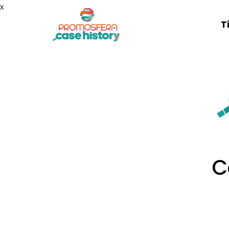
x
T
C