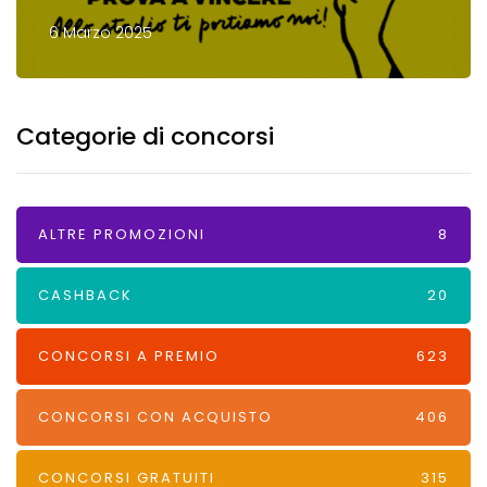
6 Marzo 2025
Categorie di concorsi
ALTRE PROMOZIONI
8
CASHBACK
20
CONCORSI A PREMIO
623
CONCORSI CON ACQUISTO
406
CONCORSI GRATUITI
315