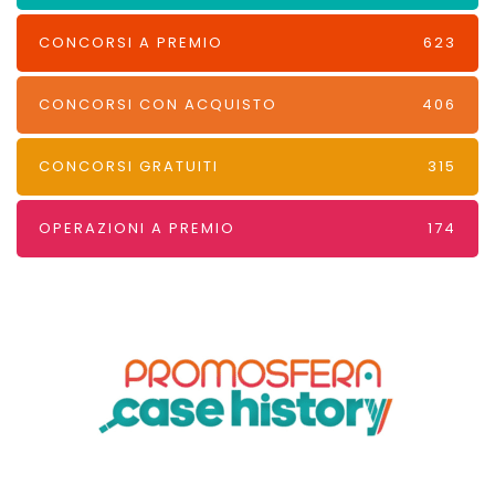
CONCORSI A PREMIO
623
CONCORSI CON ACQUISTO
406
CONCORSI GRATUITI
315
OPERAZIONI A PREMIO
174