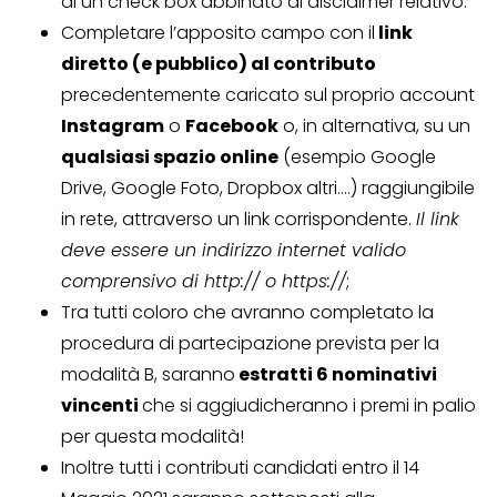
di un check box abbinato al disclaimer relativo.
Completare l’apposito campo con il
link
diretto (e pubblico) al contributo
precedentemente caricato sul proprio account
Instagram
o
Facebook
o, in alternativa, su un
qualsiasi spazio online
(esempio Google
Drive, Google Foto, Dropbox altri….) raggiungibile
in rete, attraverso un link corrispondente.
Il link
deve essere un indirizzo internet valido
comprensivo di http:// o https://
;
Tra tutti coloro che avranno completato la
procedura di partecipazione prevista per la
modalità B, saranno
estratti 6 nominativi
vincenti
che si aggiudicheranno i premi in palio
per questa modalità!
Inoltre tutti i contributi candidati entro il 14