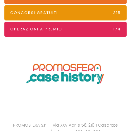
CONCORSI GRATUITI
315
OPERAZIONI A PREMIO
174
PROMOSFERA S.r.l. - Via XXV Aprile 56, 21011 Casorate